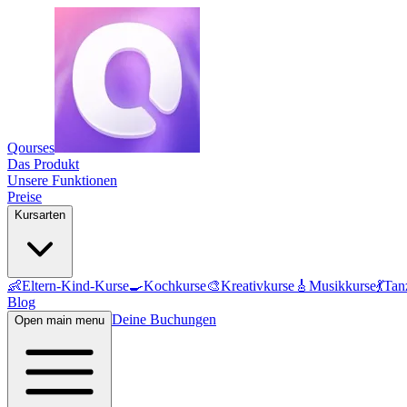
Qourses
Das Produkt
Unsere Funktionen
Preise
Kursarten
👶
Eltern-Kind-Kurse
🍳
Kochkurse
🎨
Kreativkurse
🎸
Musikkurse
💃
Tan
Blog
Deine Buchungen
Open main menu