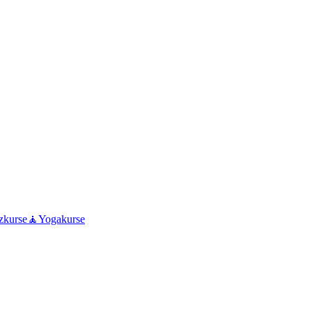
zkurse
🧘
Yogakurse